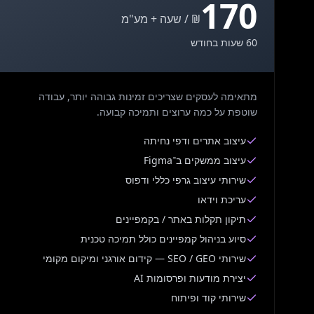
170
₪ / שעה + מע"מ
60 שעות בחודש
מתאימה לעסקים שצריכים זמינות גבוהה יותר, עבודה
שוטפת על כמה ערוצים ותמיכה קבועה.
עיצוב אתרים ודפי נחיתה
עיצוב ממשקים ב־Figma
שירותי עיצוב גרפי כללי ודפוס
עריכת וידאו
תיקון תקלות באתר / בקמפיינים
סיוע בניהול קמפיינים כולל תמיכה טכנית
שירותי SEO / GEO — קידום אורגני ומיקום מקומי
יצירת מודעות ופרסומות AI
שירותי קוד ופיתוח