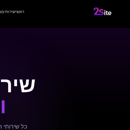
ראשי
שירותים
מ
שירו
ו
כל שירותי המשרד של 2site במקום א