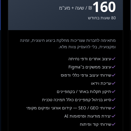
160
₪ / שעה + מע"מ
80 שעות בחודש
מתאימה לחברות שצריכות מחלקת ביצוע חיצונית, זמינה
ומקצועית, בלי להעסיק צוות מלא.
עיצוב אתרים ודפי נחיתה
עיצוב ממשקים ב־Figma
שירותי עיצוב גרפי כללי ודפוס
עריכת וידאו
תיקון תקלות באתר / בקמפיינים
סיוע בניהול קמפיינים כולל תמיכה טכנית
שירותי SEO / GEO — קידום אורגני ומיקום מקומי
יצירת מודעות ופרסומות AI
שירותי קוד ופיתוח