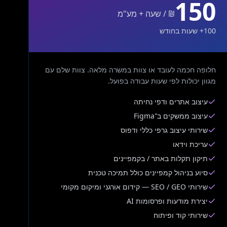
150
₪ / שעה + מע"מ
100+ שעות בחודש
חלופה חכמה לעובד או צוות במשרה מלאה. צוות שלם עם
מגוון יכולות לפי שעות עבודה בפועל.
עיצוב אתרים ודפי נחיתה
עיצוב ממשקים ב־Figma
שירותי עיצוב גרפי כללי ודפוס
עריכת וידאו
תיקון תקלות באתר / בקמפיינים
סיוע בניהול קמפיינים כולל תמיכה טכנית
שירותי SEO / GEO — קידום אורגני ומיקום מקומי
יצירת מודעות ופרסומות AI
שירותי קוד ופיתוח