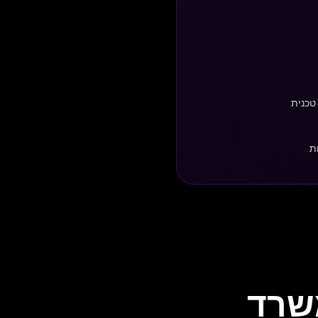
טכנית
ת
משרד